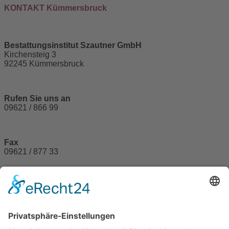
KONTAKT Kümmersbruck
Bestattungsinstitut Szautner GmbH
Kirchensteig 3
92245 Kümmersbruck
Rufen Sie uns an
09621 / 866 99
Fax
09621 / 877 33
© 2026 Bestattungsinstitut Szautner GmbH. Designed by
webfriends
Impressum
|
Datenschutz
|
Log-In Mitarbeiter
Home